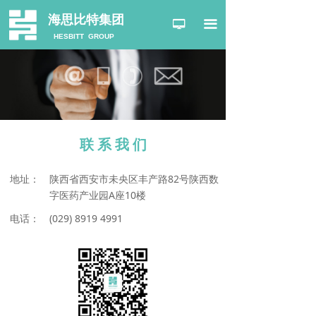
网站首页
海思比特集团
넡
끀
HESBITT GROUP
关于我们
健康线
美丽线
医疗线
联 系 我 们
主营业务
地址：
陕西省西安市未央区丰产路82号陕西数
字医药产业园A座10楼
新闻中心
电话：
(029) 8919 4991
客户中心